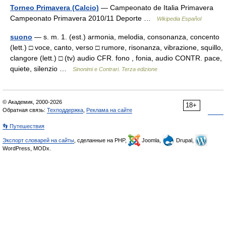
Torneo Primavera (Calcio)
— Campeonato de Italia Primavera
Campeonato Primavera 2010/11 Deporte …
Wikipedia Español
suono
— s. m. 1. (est.) armonia, melodia, consonanza, concento
(lett.) □ voce, canto, verso □ rumore, risonanza, vibrazione, squillo,
clangore (lett.) □ (tv) audio CFR. fono , fonia, audio CONTR. pace,
quiete, silenzio …
Sinonimi e Contrari. Terza edizione
© Академик, 2000-2026
18+
Обратная связь:
Техподдержка
,
Реклама на сайте
👣 Путешествия
Экспорт словарей на сайты
, сделанные на PHP,
Joomla,
Drupal,
WordPress, MODx.