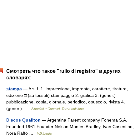
Смотреть что такое "rullo di registro" в других
словарях:
stampa
— A s. f. 1. impressione, impronta, carattere, tiratura,
edizione □ (su tessuti) stampaggio 2. grafica 3. (gener.)
pubblicazione, copia, giornale, periodico, opuscolo, rivista 4.
(gener.) …
Sinonimi e Contrari. Terza edizione
Discos Qualiton
— Argentina Parent company Fonema S.A.
Founded 1961 Founder Nelson Montes Bradley, Ivan Cosentino,
Nora Raffo …
Wikipedia